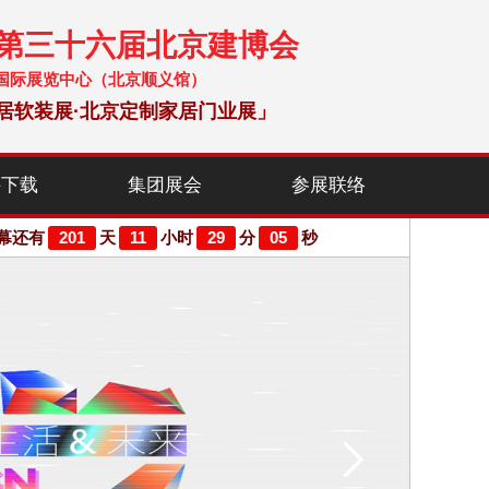
暨第三十六届北京建博会
 中国国际展览中心（北京顺义馆）
居软装展·北京定制家居门业展」
料下载
集团展会
参展联络
201
11
29
04
幕还有
天
小时
分
秒