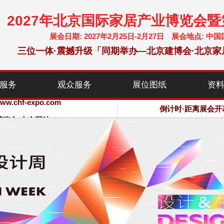
2027年北京国际家居产业博览会
展会日期: 2027年2月25日-2月27日 展会地点:
三位一体·震撼升级「同期举办—北京建博会·北京家
服务
观众服务
展位图纸
资
chf-expo.com
博览会·大会网站
倒计时·距离展会开
chf-expo.com
博览会·大会网站