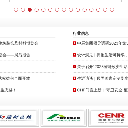
行业信息
际建筑装饰及材料博览会
中展集团领导调研2023年第
博览会——展后报告
设计洞见 | 拥抱生活可持续
关于召开“2025智能改变生
站式权益包全面开放
生涯访谈 | 顶固整家定制
业生态链！
CHF门窗上新 | “守卫安全