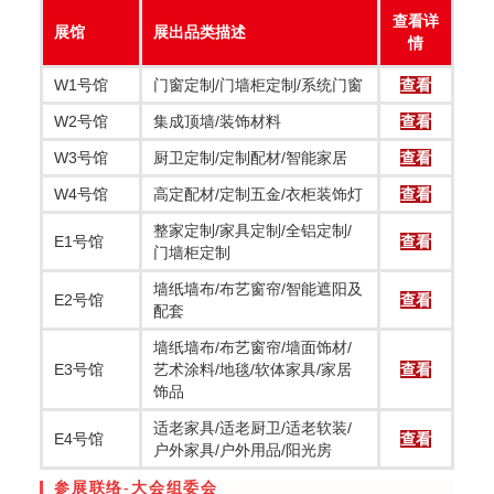
查看详
展馆
展出品类描述
情
W1号馆
门窗定制/门墙柜定制/系统门窗
查看
W2号馆
集成顶墙/装饰材料
查看
W3号馆
厨卫定制/定制配材/智能家居
查看
W4号馆
高定配材/定制五金/衣柜装饰灯
查看
整家定制/家具定制/全铝定制/
E1号馆
查看
门墙柜定制
墙纸墙布/布艺窗帘/智能遮阳及
E2号馆
查看
配套
墙纸墙布/布艺窗帘/墙面饰材/
E3号馆
艺术涂料/地毯/软体家具/家居
查看
饰品
适老家具/适老厨卫/适老软装/
E4号馆
查看
户外家具/户外用品/阳光房
参展联络-大会组委会