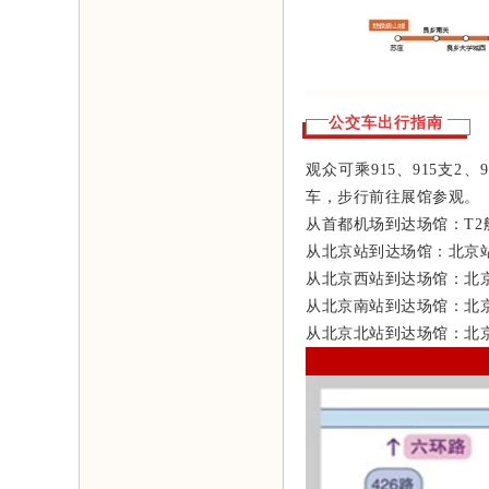
公交车出行指南
观
众可乘915、915支2、
车，步行前往展馆参观。
从首都机场到达场馆：T2
从北京站到达场馆：北京站
从北京西站到达场馆：北京
从北京南站到达场馆：北京
从北京北站到达场馆：北京