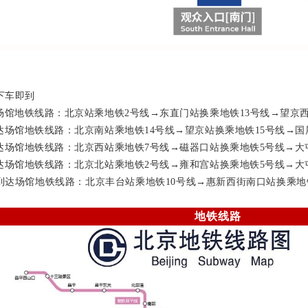
下车即到
场馆地铁线路：北京站
乘
地铁2号线→东直门站换乘地铁13号线→望京
达场馆地铁线路：北京南站乘地铁14号线
→
望京站换乘地铁15号线
→
国
达场馆地铁线路：
北京西站乘地铁7号线
→
磁器口站
换乘地铁5号线
→
大
达场馆地铁线路：
北京北站
乘地铁2号线
→
雍和宫
站
换乘地铁5号线
→
大
到
达场馆地铁线路：
北京丰台站
乘地铁10号线
→
惠新西街南口
站
换乘地
地铁线路