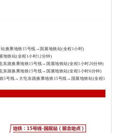
西站换乘
地铁15号线
→
国展
地铁
站(全程1小时)
展
地铁
站
(全程1小时12分钟)
屯东路换乘地铁15号线
→
国展
地铁
站(全程1小时20分钟)
屯东路换乘地铁15号线
→
国展
地铁
站(全程1小时6分钟)
铁5号线
→
大屯东路换乘地铁15号线
→
国展
地铁
站(全程1