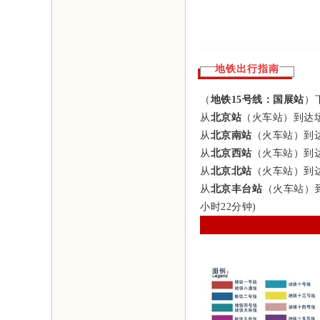
地铁出行指南
（
地
铁15号线：国展站
）
从
北京站
（火车站）
到
达
从
北京南站
（火车站）
到
从
北京西站
（火车站）
到
从
北京北站
（火车站）
到
从
北京丰台站
（火车站）
小时22分钟)