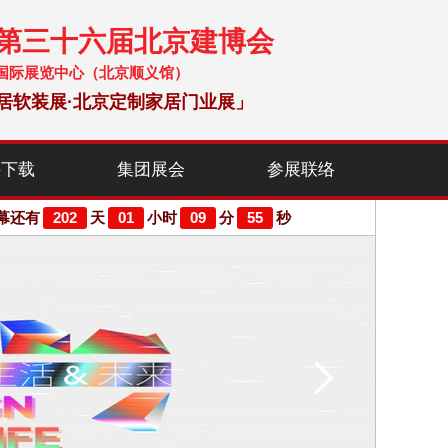
暨第三十六届北京建博会
 中国国际展览中心（北京顺义馆）
居软装展·北京定制家居门业展」
料下载
集团展会
参展联络
202
01
09
54
幕还有
天
小时
分
秒