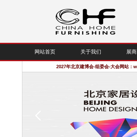
2027年北京建博会-组委会-大会网站：www.
网站首页
关于我们
展商
欢迎访问·2027年北京国际家居产业
2027年北京建博会-组委会-大会网站：www.
欢迎访问·2027年北京国际家居产业