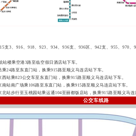
915支3、916、918、923、934、936支、936区、942支、955
航站楼乘空港3路至临空假日酒店站下车。
乘24路至东直门站，换乘915路至顺义马连店站下车。
西站乘823公交车至东直门站，换乘915路至顺义马连店站下车。
南站南广场乘106路至东直门站，换乘915路至顺义马连店站下车。
北站步行至玉桃园站乘运通104至丽都饭店站，换乘915路至顺义马连
公交车线路