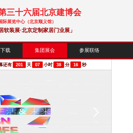
暨第三十六届北京建博会
 中国国际展览中心（北京顺义馆）
居软装展·北京定制家居门业展」
料下载
集团展会
参展联络
201
07
38
15
幕还有
天
小时
分
秒