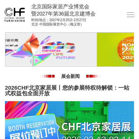
北京国际家居产业博览会
暨2027年第36届北京建博会
时间/地点：2027年2月25日-2月27日
北京·中国国际展览中心（顺义馆）
网站首页
关于我们
展商服务
观众服务
展会新闻
展位图纸
2026CHF北京家居展丨您的参展特权待解锁：一站
式权益包全面开放
资料下载
集团展会
参展联络